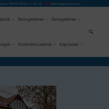
gom, Petőfi Sándor u. 26-28
titkarsag@vaszary.hu
ázunk
Betegeinknek
Betegellátás
ségek
Közérdekű adatok
Kapcsolat