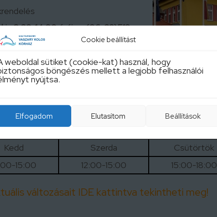
krendelés
kig 8:30-14:00 óráig a (06-33)512-
Cookie beállítást
2-744-es telefonszámon kérhető a
odában. Az előjegyzéshez kérjük a
A weboldal sütiket (cookie-kat) használ, hogy
i.
biztonságos böngészés mellett a legjobb felhasználói
élményt nyújtsa.
Kedd
Szerda
Csütörtök
Elfogadom
Elutasítom
Beállítások
:00-12:00
8:00-12:00
11:00-15:00
Kedd
Szerda
Csütörtök
:00-15:00
12:00-15:00
15:00-18:00
uális változásait IDE kattintva tekintheti meg!