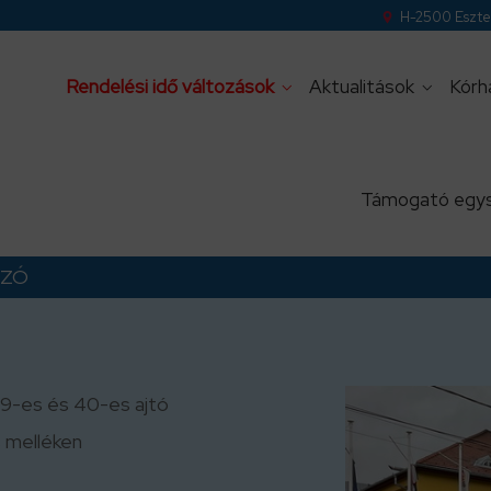
H-2500 Eszter
Rendelési idő változások
Aktualitások
Kórh
Támogató egy
OZÓ
39-es és 40-es ajtó
 melléken