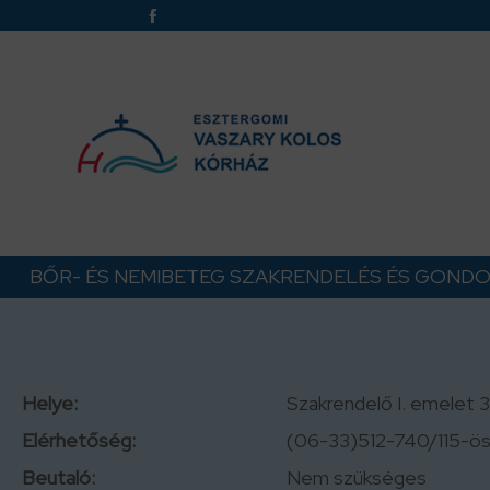
BŐR- ÉS NEMIBETEG SZAKRENDELÉS ÉS GOND
Helye:
Szakrendelő I. emelet 
Elérhetőség:
(06-33)512-740/115-ös
Beutaló:
Nem szükséges