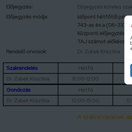
Előjegyzés:
Előjegyzés köteles sza
Előjegyzés módja:
Időpont hétfőtől pénte
743-as és a (06-33)51
Központi előjegyzési ir
TAJ számot előkészíten
Rendelő orvosok:
Dr. Zubek Krisztina
Szakrendelés
Hétfő
Dr. Zubek Krisztina
8:00-12:00
8
Gondozás
Hétfő
Dr. Zubek Krisztina
12:00-15:00
12
A szakrendelések akt