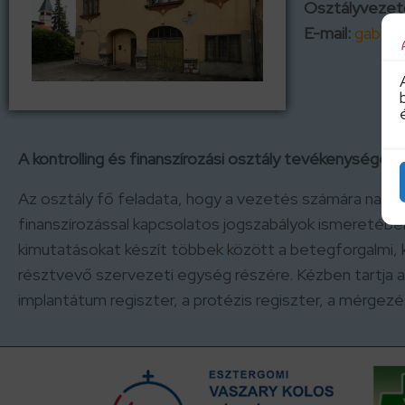
Osztályvezet
E-mail:
gabriel
A kontrolling és finanszírozási osztály tevékenysége:
Az osztály fő feladata, hogy a vezetés számára napr
finanszírozással kapcsolatos jogszabályok ismeretéb
kimutatásokat készít többek között a betegforgalmi, 
résztvevő szervezeti egység részére. Kézben tartja a 
implantátum regiszter, a protézis regiszter, a mérgez