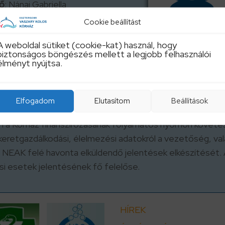
ő
: Nánai Gabriella
la.nanai@vaszary.hu
Cookie beállítást
A weboldal sütiket (cookie-kat) használ, hogy
biztonságos böngészés mellett a legjobb felhasználói
élményt nyújtsa.
Elfogadom
Elutasítom
Beállítások
akész információkat, döntés előkészítést és döntéstámo
en a Kórház finanszírozásának folyamatos nyomon követé
keretgazdálkodási, élelmezési adatokról a vezetőség, va
NEAK felé havonta elküldendő jelentések elkészítését. A
ési esetek jelentésének fő felelőse.
HÍREK