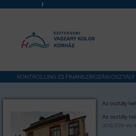
KONTROLLING ÉS FINANSZÍROZÁSI OSZTÁLY
Az osztály hel
Az osztály te
300/359-es m