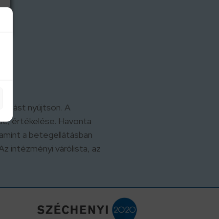
gatást nyújtson. A
se, értékelése. Havonta
lamint a betegellátásban
z intézményi várólista, az