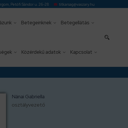
gom, Petőfi Sándor u. 26-28
titkarsag@vaszary.hu
ázunk
Betegeinknek
Betegellátás
ségek
Közérdekű adatok
Kapcsolat
Nánai Gabriella
osztályvezető