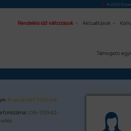
H-2500 Eszter
Rendelési idő változások
Aktualitások
Kórh
Támogató egy
ye:
6-os épület földszint
lefonszáma:
(06-33)542-
ellék