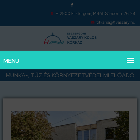
H-2500 Esztergom, Petőfi Sándor u. 26-28
titkarsag@vaszary.hu
MUNKA-, TŰZ ÉS KÖRNYEZETVÉDELMI ELŐADÓ