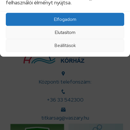
felhasználói élményt nyújtsa.
Boda Bianka
Elfogadom
munka-, tűz és környezetvédelmi előadó
Elutasítom
Beállítások
Központi telefonszám:
+36 33 542300
titkarsag@vaszary.hu