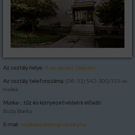
Az osztály helye:
4-es épület földszint
Az osztály telefonszáma:
(06-33) 542-300/333-as
mellék
Munka-, tűz és környezetvédelmi előadó:
Boda Bianka
E-mail:
munkavedelem@vaszary.hu