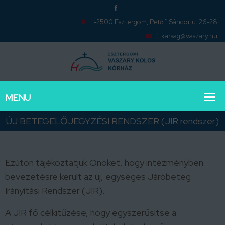
H-2500 Esztergom, Petőfi Sándor u. 26-28
titkarsag@vaszary.hu
ÚJ BETEGELŐJEGYZÉSI RENDSZER (JIR rendszer)
Ezúton tájékoztatjuk Önöket, hogy intézményben
bevezetésre került az új, egységes Járóbeteg
Irányítási Rendszer (JIR).
A JIR fő célkitűzése, hogy egyszerűsítse a