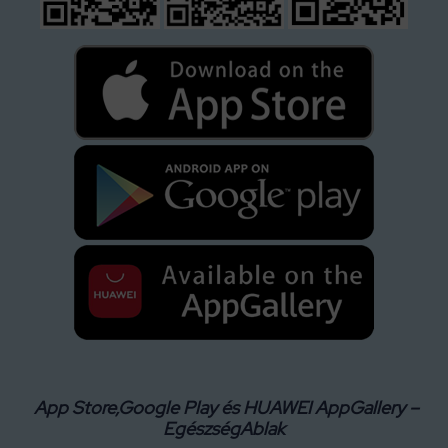
App Store,Google Play és HUAWEI AppGallery –
EgészségAblak