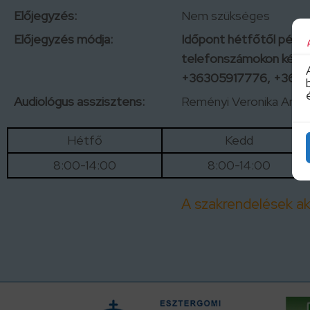
Előjegyzés:
Nem szükséges
Előjegyzés módja:
Időpont hétfőtől péntek
telefonszámokon kérh
+36305917776, +3630
Audiológus asszisztens:
Reményi Veronika Angé
Hétfő
Kedd
8:00-14:00
8:00-14:00
A szakrendelések akt