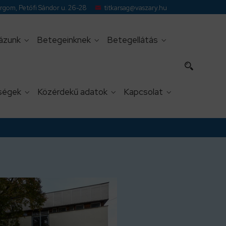
gom, Petőfi Sándor u. 26-28
titkarsag@vaszary.hu
ázunk
Betegeinknek
Betegellátás
ségek
Közérdekű adatok
Kapcsolat