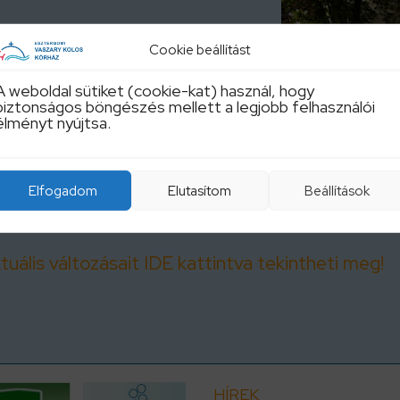
ig 7:30-15:00 óráig az alábbi
Cookie beállítást
ető: +36305917791,
A weboldal sütiket (cookie-kat) használ, hogy
5917799, (06-33)542-388
biztonságos böngészés mellett a legjobb felhasználói
élményt nyújtsa.
la
Szerda
Csütörtök
Elfogadom
Elutasítom
Beállítások
8:00-14:00
8:00-14:00
uális változásait IDE kattintva tekintheti meg!
HÍREK