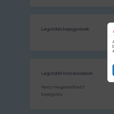
Legutóbbi bejegyzések
Legutóbbi hozzászólások
Nincs megjeleníthető
bejegyzés.