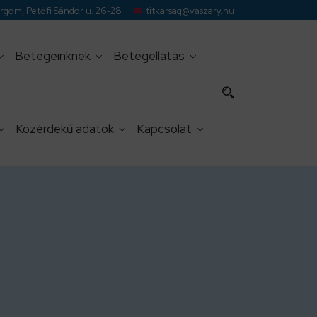
gom, Petőfi Sándor u. 26-28
titkarsag@vaszary.hu
Betegeinknek
Betegellátás
Közérdekű adatok
Kapcsolat