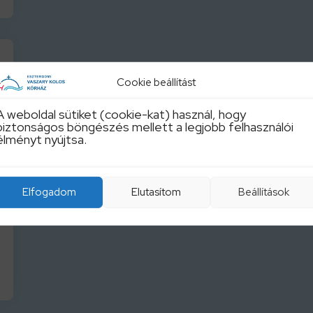
Cookie beállítást
A weboldal sütiket (cookie-kat) használ, hogy
biztonságos böngészés mellett a legjobb felhasználói
élményt nyújtsa.
Elfogadom
Elutasítom
Beállítások