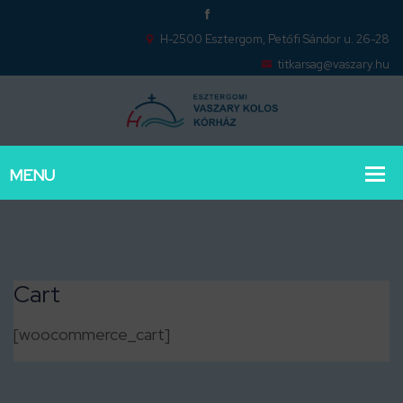
H-2500 Esztergom, Petőfi Sándor u. 26-28
titkarsag@vaszary.hu
Cart
[woocommerce_cart]