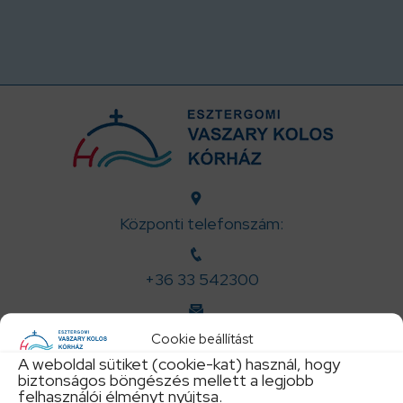
Központi telefonszám:
+36 33 542300
titkarsag@vaszary.hu
Cookie beállítást
A weboldal sütiket (cookie-kat) használ, hogy
biztonságos böngészés mellett a legjobb
felhasználói élményt nyújtsa.