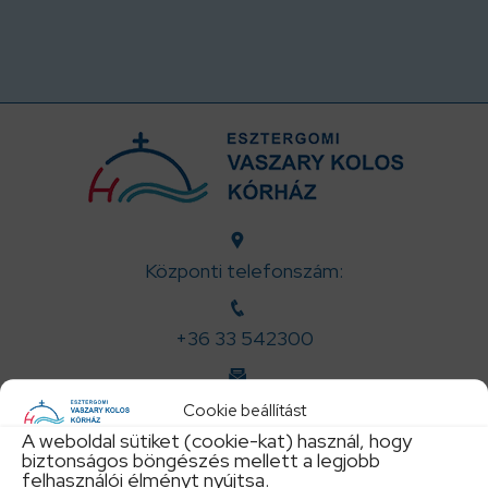
Központi telefonszám:
+36 33 542300
titkarsag@vaszary.hu
Cookie beállítást
A weboldal sütiket (cookie-kat) használ, hogy
biztonságos böngészés mellett a legjobb
felhasználói élményt nyújtsa.