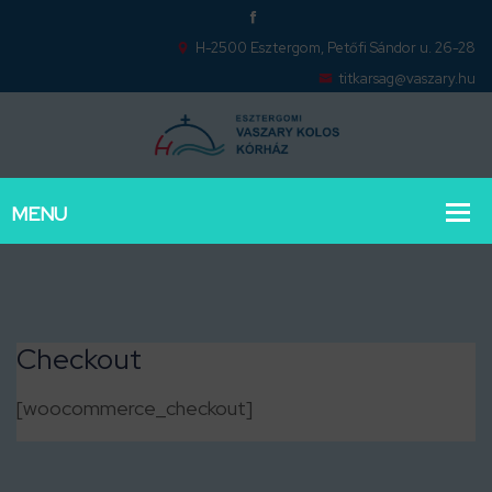
H-2500 Esztergom, Petőfi Sándor u. 26-28
titkarsag@vaszary.hu
Checkout
[woocommerce_checkout]