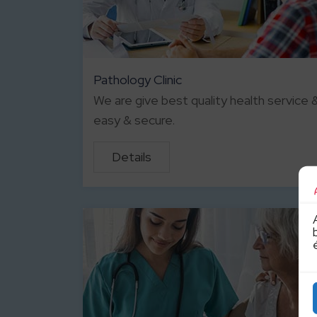
Pathology Clinic
We are give best quality health service &
easy & secure.
Details