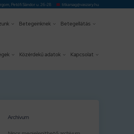
gom, Petőfi Sándor u. 26-28
titkarsag@vaszary.hu
zunk
Betegeinknek
Betegellátás
égek
Közérdekű adatok
Kapcsolat
Archívum
Nincs megjeleníthető archívum.