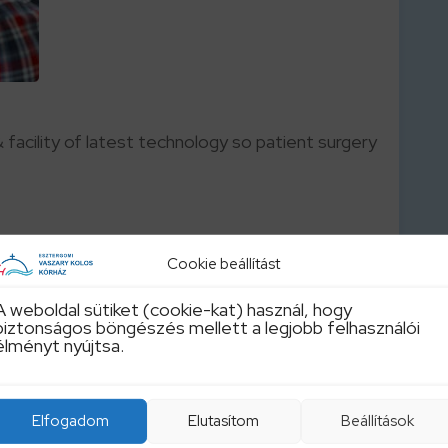
 facility of latest technology so patient surgery
Cookie beállítást
A weboldal sütiket (cookie-kat) használ, hogy
biztonságos böngészés mellett a legjobb felhasználói
élményt nyújtsa.
Elfogadom
Elutasítom
Beállítások