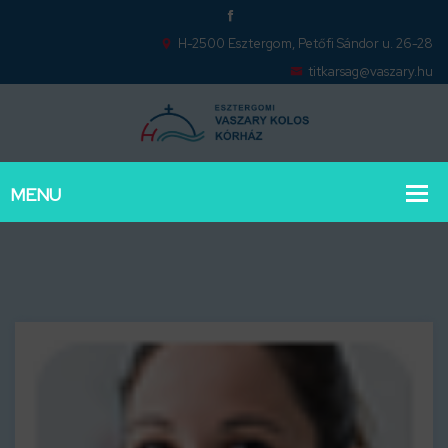
H-2500 Esztergom, Petőfi Sándor u. 26-28
titkarsag@vaszary.hu