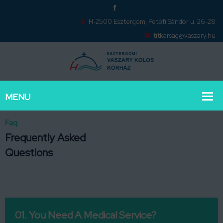
H-2500 Esztergom, Petőfi Sándor u. 26-28
titkarsag@vaszary.hu
Faq
Frequently Asked
Questions
01. You Need A Medical Service?