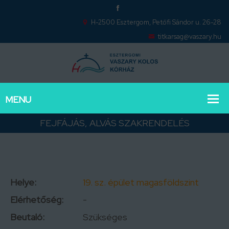
H-2500 Esztergom, Petőfi Sándor u. 26-28
titkarsag@vaszary.hu
FEJFÁJÁS, ALVÁS SZAKRENDELÉS
Helye:
19. sz. épület magasföldszint
Elérhetőség:
-
Beutaló:
Szükséges