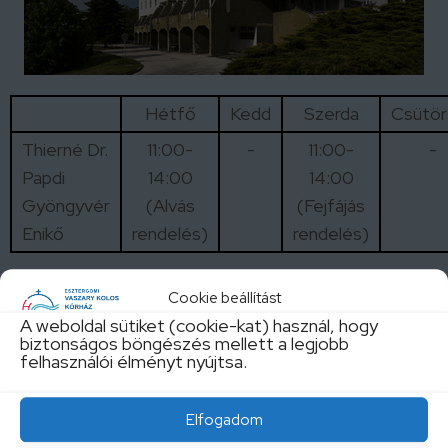
Hétfő
Kedd
Szerda
Csütör
Thierné Dr.
11:00-
-
11:00-
-
Papdi
14:00
14:00
Gyöngyvér
(Alvás
(Fejfájás
Enikő
rendelés)
rendelés)
A szakrendelések aktuális változásait IDE
Cookie beállítást
kattintva tekintheti meg!
A weboldal sütiket (cookie-kat) használ, hogy
biztonságos böngészés mellett a legjobb
felhasználói élményt nyújtsa.
Elfogadom