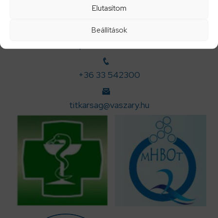
Elutasítom
Beállítások
Központi telefonszám:
+36 33 542300
titkarsag@vaszary.hu