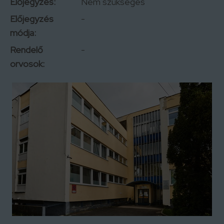
Előjegyzés:
Nem szükséges
Előjegyzés
-
módja:
Rendelő
-
orvosok: