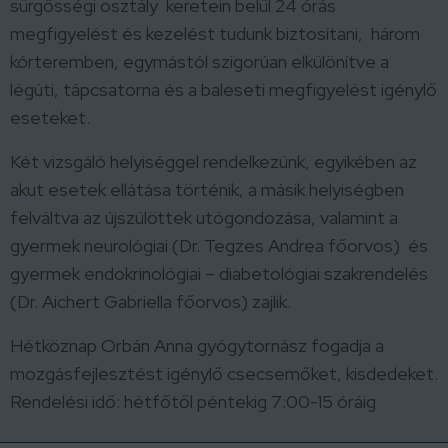
sürgősségi osztály keretein belül 24 órás
megfigyelést és kezelést tudunk biztosítani, három
kórteremben, egymástól szigorúan elkülönítve a
légúti, tápcsatorna és a baleseti megfigyelést igénylő
eseteket.
Két vizsgáló helyiséggel rendelkezünk, egyikében az
akut esetek ellátása történik, a másik helyiségben
felváltva az újszülöttek utógondozása, valamint a
gyermek neurológiai (Dr. Tegzes Andrea főorvos) és
gyermek endokrinológiai – diabetológiai szakrendelés
(Dr. Aichert Gabriella főorvos) zajlik.
Hétköznap Orbán Anna gyógytornász fogadja a
mozgásfejlesztést igénylő csecsemőket, kisdedeket.
Rendelési idő: hétfőtől péntekig 7:00-15 óráig