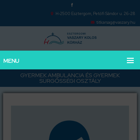
H-2500 Esztergom, Petőfi Sándor u. 26-28
titkarsag@vaszary.hu
GYERMEK AMBULANCIA ÉS GYERMEK
SÜRGŐSSÉGI OSZTÁLY