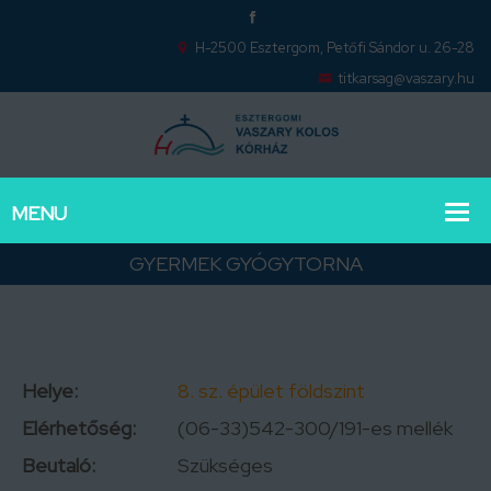
H-2500 Esztergom, Petőfi Sándor u. 26-28
titkarsag@vaszary.hu
GYERMEK GYÓGYTORNA
Helye:
8. sz. épület földszint
Elérhetőség:
(06-33)542-300/191-es mellék
Beutaló:
Szükséges