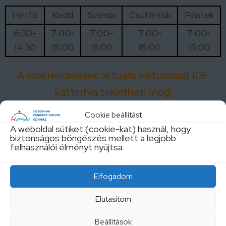
Hétfő
Kedd
Szerda
Csütörtök
Péntek
6:30-
7:00-
7:00-
7:00-
7:00-
14:30
15:00
15:00
15:00
15:00
A szakrendelések aktuális változásait IDE
kattintva tekintheti meg!
Cookie beállítást
A weboldal sütiket (cookie-kat) használ, hogy
biztonságos böngészés mellett a legjobb
felhasználói élményt nyújtsa.
Elfogadom
Elutasítom
Központi telefonszám:
Beállítások