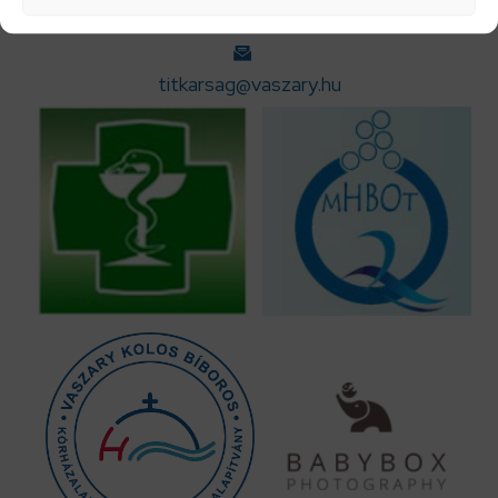
+36 33 542300
titkarsag@vaszary.hu