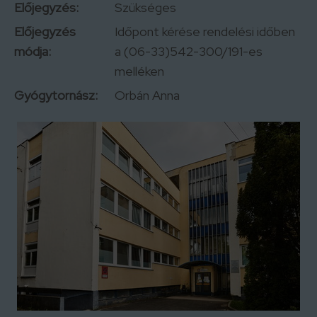
Előjegyzés:
Szükséges
Előjegyzés
Időpont kérése rendelési időben
módja:
a (06-33)542-300/191-es
melléken
Gyógytornász:
Orbán Anna