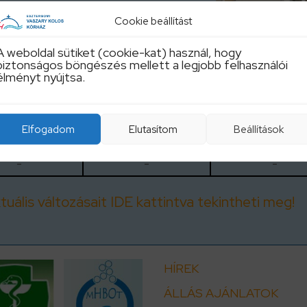
Cookie beállítást
znap 12:00-15:00 óra között lehet
A weboldal sütiket (cookie-kat) használ, hogy
-es telefonszámon és a (06-
biztonságos böngészés mellett a legjobb felhasználói
lléken.
élményt nyújtsa.
Elfogadom
Elutasítom
Beállítások
Kedd
Szerda
Csütörtök
-
-
-
uális változásait IDE kattintva tekintheti meg!
HÍREK
ÁLLÁS AJÁNLATOK