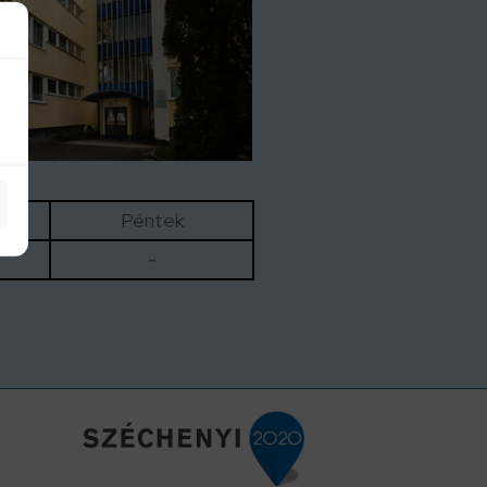
Péntek
-