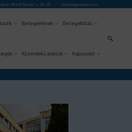
gom, Petőfi Sándor u. 26-28
titkarsag@vaszary.hu
ázunk
Betegeinknek
Betegellátás
ségek
Közérdekű adatok
Kapcsolat