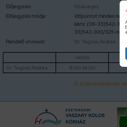
Előjegyzés:
Szükséges
Előjegyzés módja:
Időpontot minden hétkö
kérni: (06-33)542-339
33)542-300/325-ös me
Rendelő orvosok:
Dr. Tegzes Andrea
Hétfő
Dr. Tegzes Andrea
8:00-14:00
A szakrendelések akt