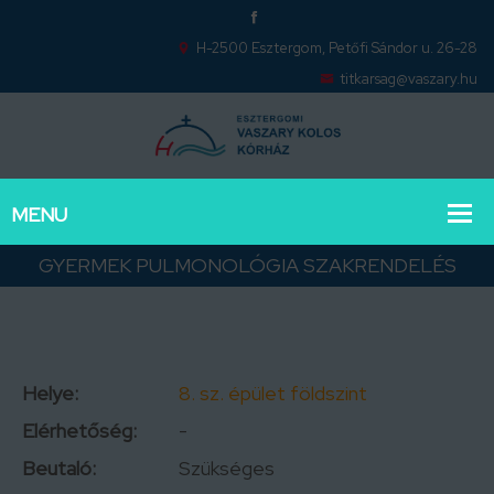
H-2500 Esztergom, Petőfi Sándor u. 26-28
titkarsag@vaszary.hu
GYERMEK PULMONOLÓGIA SZAKRENDELÉS
Helye:
8. sz. épület földszint
Elérhetőség:
-
Beutaló:
Szükséges