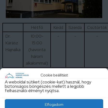
Hétfő
Kedd
Szerda
Csütörtök
Dr.
10:00-
-
-
-
Kárász
15:00
Hajnalka
(havonta
három
alkalommal)
Cookie beállítást
A szakrendelések aktuális változásait IDE
A weboldal sütiket (cookie-kat) használ, hogy
kattintva tekintheti meg!
biztonságos böngészés mellett a legjobb
felhasználói élményt nyújtsa.
Elfogadom