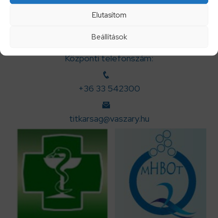
Elutasítom
Beállítások
Központi telefonszám:
+36 33 542300
titkarsag@vaszary.hu