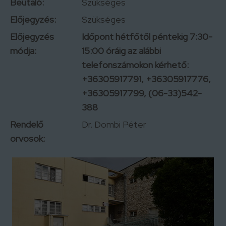
Beutaló:
Szükséges
Előjegyzés:
Szükséges
Előjegyzés
Időpont hétfőtől péntekig 7:30-
módja:
15:00 óráig az alábbi
telefonszámokon kérhető:
+36305917791, +36305917776,
+36305917799, (06-33)542-
388
Rendelő
Dr. Dombi Péter
orvosok: