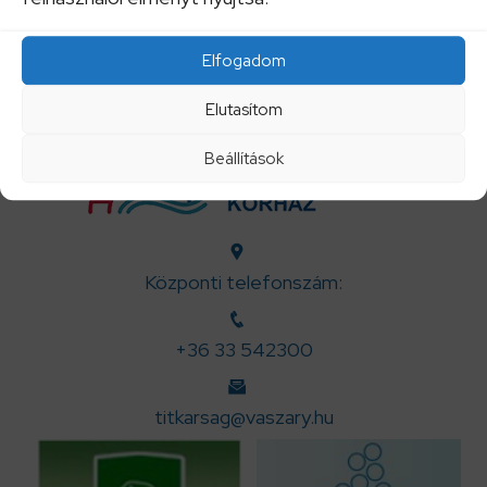
A szakrendelések aktuális változásait IDE
kattintva tekintheti meg!
Elfogadom
Elutasítom
Beállítások
Központi telefonszám:
+36 33 542300
titkarsag@vaszary.hu