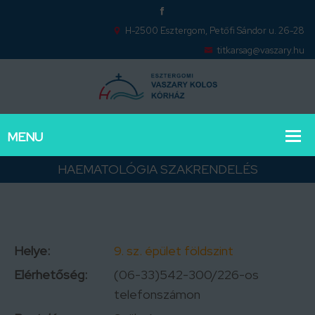
H-2500 Esztergom, Petőfi Sándor u. 26-28
titkarsag@vaszary.hu
HAEMATOLÓGIA SZAKRENDELÉS
Helye:
9. sz. épület földszint
Elérhetőség:
(06-33)542-300/226-os
telefonszámon