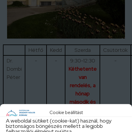
Hétfő
Kedd
Szerda
Csütörtök
Dr.
-
-
9:30-12:30
-
Dombi
Kéthetente
Péter
van
rendelés, a
hónap
második és
utolsó
Cookie beállítást
hetén
A weboldal sütiket (cookie-kat) használ, hogy
biztonságos böngészés mellett a legjobb
felhasználói élményt nyújtsa.