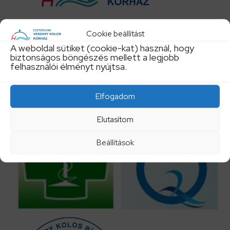
Cookie beállítást
Központi telefonszám:
A weboldal sütiket (cookie-kat) használ, hogy
biztonságos böngészés mellett a legjobb
felhasználói élményt nyújtsa.
+36 33 542300
Elfogadom
titkarsag@vaszary.hu
Elutasítom
Beállítások