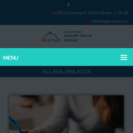
H-2500 Esztergom, Petőfi Sándor u. 26-28
titkarsag@vaszary.hu
ÁLLÁSAJÁNLATOK