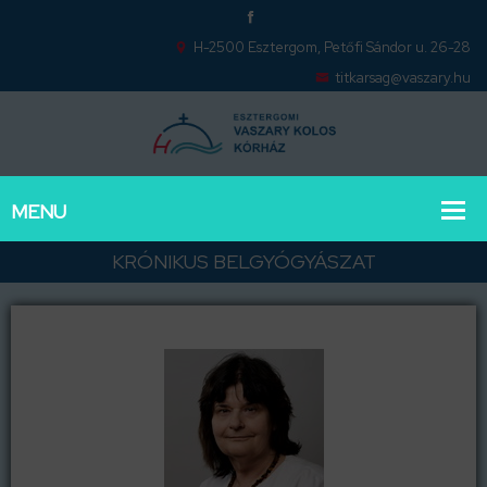
H-2500 Esztergom, Petőfi Sándor u. 26-28
titkarsag@vaszary.hu
KRÓNIKUS BELGYÓGYÁSZAT