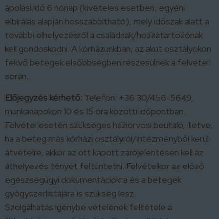
ápolási idő 6 hónap (kivételes esetben, egyéni
elbírálás alapján hosszabbítható), mely időszak alatt a
további elhelyezésről a családnak/hozzátartozónak
kell gondoskodni. A kórházunkban, az akut osztályokon
fekvő betegek elsőbbségben részesülnek a felvétel
során.
Előjegyzés kérhető:
Telefon: +36 30/456-5649,
munkanapokon 10 és 15 óra közötti időpontban.
Felvétel esetén szükséges háziorvosi beutaló, illetve,
ha a beteg más kórházi osztályról/intézményből kerül
átvételre, akkor az ott kapott zárójelentésen kell az
áthelyezés tényét feltüntetni. Felvételkor az előző
egészségügyi dokumentációkra és a betegek
gyógyszerlistájára is szükség lesz.
Szolgáltatás igénybe vételének feltétele a