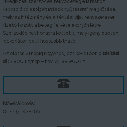
“Megbízási szerződés fekvőbeteg ellátáshoz
kapcsolódó szolgáltatások nyújtására” megkötése,
mely az intézmény és a térítési díjat rendszeresen
fizető között a beteg felvételekor jön létre.
Szerződés hat hónapra köttetik, mely igény esetén
időkorláton belül hosszabbítható.
Az ellátás 21 napig ingyenes, ezt követően a
térítési
díj:
2 900 Ft/nap – havi díj: 89 900 Ft.
Nővérállomás:
06-33/542-365