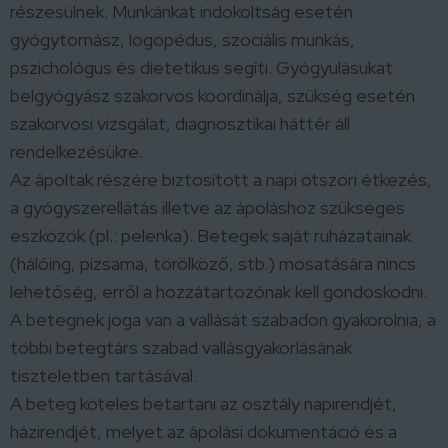
részesülnek. Munkánkat indokoltság esetén
gyógytornász, logopédus, szociális munkás,
pszichológus és dietetikus segíti. Gyógyulásukat
belgyógyász szakorvos koordinálja, szükség esetén
szakorvosi vizsgálat, diagnosztikai háttér áll
rendelkezésükre.
Az ápoltak részére biztosított a napi ötszöri étkezés,
a gyógyszerellátás illetve az ápoláshoz szükséges
eszközök (pl.: pelenka). Betegek saját ruházatainak
(hálóing, pizsama, törölköző, stb.) mosatására nincs
lehetőség, erről a hozzátartozónak kell gondoskodni.
A betegnek joga van a vallását szabadon gyakorolnia, a
többi betegtárs szabad vallásgyakorlásának
tiszteletben tartásával.
A beteg köteles betartani az osztály napirendjét,
házirendjét, melyet az ápolási dokumentáció és a