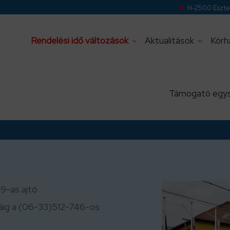
H-2500 Eszter
Rendelési idő változások
Aktualitások
Kórh
Támogató egy
49-as ajtó
áig a (06-33)512-746-os