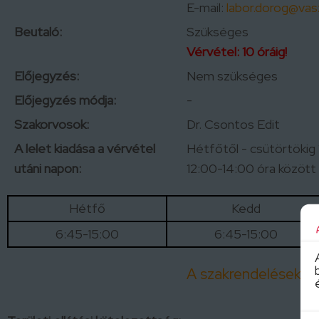
E-mail:
labor.dorog@vas
Beutaló:
Szükséges
Vérvétel: 10 óráig!
Előjegyzés:
Nem szükséges
Előjegyzés módja:
-
Szakorvosok:
Dr. Csontos Edit
A lelet kiadása a vérvétel
Hétfőtől - csütörtökig
utáni napon:
12:00-14:00 óra között
Hétfő
Kedd
6:45-15:00
6:45-15:00
A szakrendelések akt