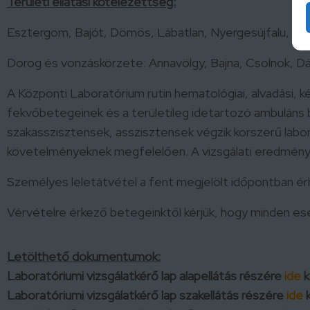
Területi ellátási kötelezettség:
Esztergom, Bajót, Dömös, Lábatlan, Nyergesújfalu, Mog
Dorog és vonzáskörzete: Annavölgy, Bajna, Csolnok, Dág
A Központi Laboratórium rutin hematológiai, alvadási, ké
fekvőbetegeinek és a területileg idetartozó ambuláns b
szakasszisztensek, asszisztensek végzik korszerű labo
követelményeknek megfelelően. A vizsgálati eredménye
Személyes leletátvétel a fent megjelölt időpontban ér
Vérvételre érkező betegeinktől kérjük, hogy minden ese
Letölthető dokumentumok:
Laboratóriumi vizsgálatkérő lap alapellátás részére
ide
k
Laboratóriumi vizsgálatkérő lap szakellátás részére
ide
k