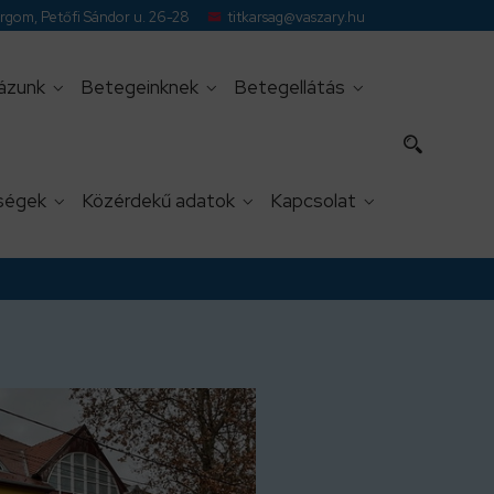
gom, Petőfi Sándor u. 26-28
titkarsag@vaszary.hu
ázunk
Betegeinknek
Betegellátás
ségek
Közérdekű adatok
Kapcsolat