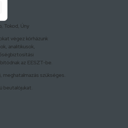
p, Tokod, Úny
atokat végez kórházunk
k, analitikusok,
őségbiztosítási
ábbítódnak az EESZT-be.
ni, meghatalmazás szükséges.
ú beutalójukat.