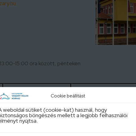
zary.hu
 13:00-15:00 óra között, pénteken
Szerda
Csütörtök
Cookie beállítást
6:45-15:00
6:45-15:00
A weboldal sütiket (cookie-kat) használ, hogy
biztonságos böngészés mellett a legjobb felhasználói
uális változásait IDE kattintva tekintheti meg!
élményt nyújtsa.