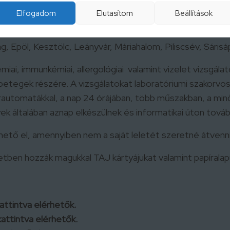
Elfogadom
Elutasítom
Beállítások
yorósbánya, Pilismarót, Süttő, Tát
, Epöl, Kesztölc, Leányvár, Máriahalom, Piliscsév, Sárisá
miai, immunkémiai, allergológiai valamint vizelet vizsgál
etegek részére. A vizsgálatokat laboratóriumi szakorvoso
rautomatákkal, a nap 24 órájában, több műszakban, a min
k általában aznap elkészülnek és informatikai úton tov
hető el, amennyiben nem a saját leletét szeretné átven
tben hozzák magukkal TAJ kártyájukat valamint papíralap
attintva elérhetők.
attintva elérhetők.