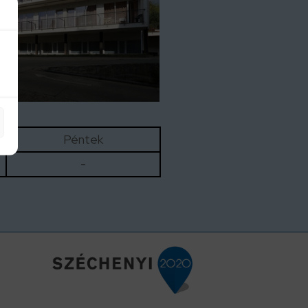
Péntek
-