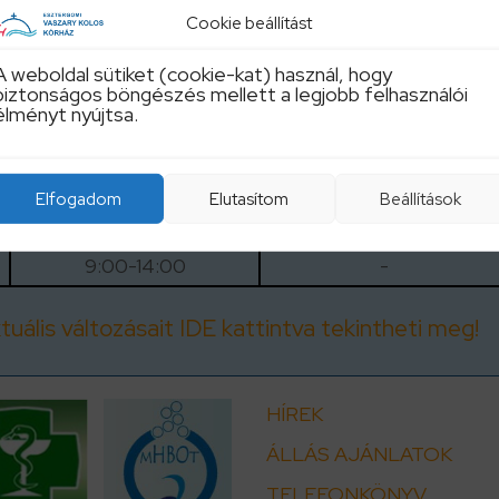
Cookie beállítást
ig 7:30-15:00 óráig az alábbi
A weboldal sütiket (cookie-kat) használ, hogy
ető: +36305917791,
biztonságos böngészés mellett a legjobb felhasználói
élményt nyújtsa.
5917799, (06-33)542-388
Elfogadom
Elutasítom
Beállítások
Szerda
Csütörtök
9:00-14:00
-
uális változásait IDE kattintva tekintheti meg!
HÍREK
ÁLLÁS AJÁNLATOK
TELEFONKÖNYV