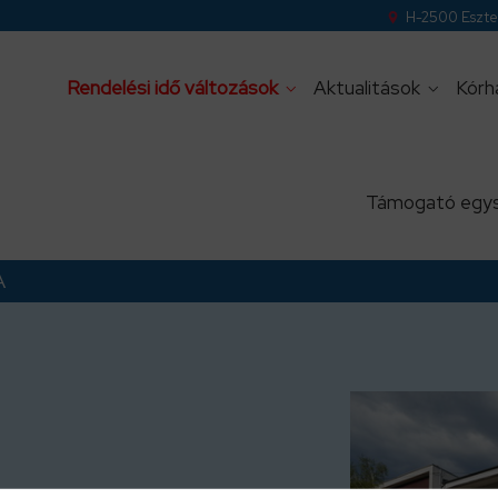
H-2500 Eszter
Rendelési idő változások
Aktualitások
Kórh
Támogató egy
A