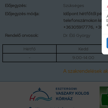
Előjegyzés:
Szükséges
Előjegyzés módja:
Időpont hétfőtől péntek
telefonszámokon kérh
+36305917776, +3630
Rendelő orvosok:
Dr. Élő György
Hétfő
Kedd
-
9:00-14:00
A szakrendelések akt