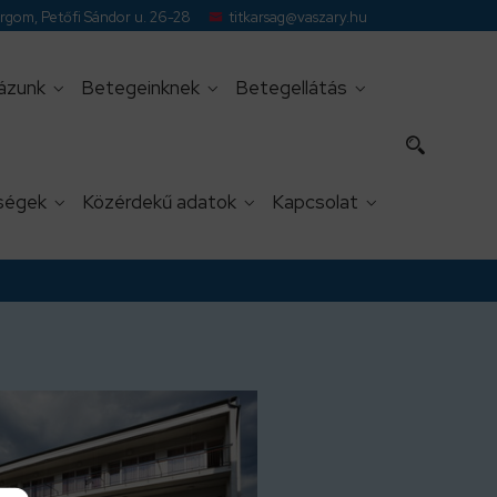
gom, Petőfi Sándor u. 26-28
titkarsag@vaszary.hu
ázunk
Betegeinknek
Betegellátás
ségek
Közérdekű adatok
Kapcsolat