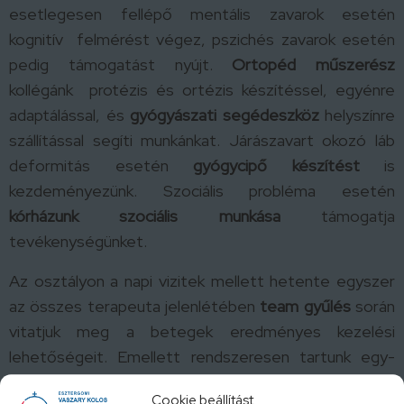
esetlegesen fellépő mentális zavarok esetén
kognitív felmérést végez, pszichés zavarok esetén
pedig támogatást nyújt.
Ortopéd műszerész
kollégánk protézis és ortézis készítéssel, egyénre
adaptálással, és
gyógyászati segédeszköz
helyszínre
szállítással segíti munkánkat. Járászavart okozó láb
deformitás esetén
gyógycipő készítést
is
kezdeményezünk. Szociális probléma esetén
kórházunk szociális munkása
támogatja
tevékenységünket.
Az osztályon a napi vizitek mellett hetente egyszer
az összes terapeuta jelenlétében
team gyűlés
során
vitatjuk meg a betegek eredményes kezelési
lehetőségeit. Emellett rendszeresen tartunk egy-
egy rehabilitációs témáról szóló osztályos
Cookie beállítást