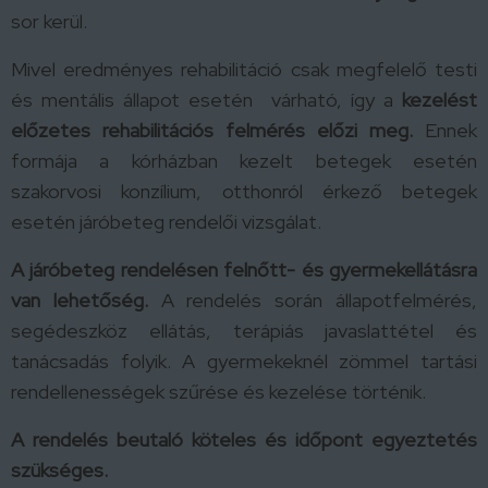
sor kerül.
Mivel eredményes rehabilitáció csak megfelelő testi
és mentális állapot esetén várható, így a
kezelést
előzetes rehabilitációs felmérés előzi meg.
Ennek
formája a kórházban kezelt betegek esetén
szakorvosi konzílium, otthonról érkező betegek
esetén járóbeteg rendelői vizsgálat.
A jár
ó
beteg rendel
é
sen felnő
tt-
é
s gyermekellátásra
van lehetős
é
g.
A rendelés során állapotfelmérés,
segédeszköz ellátás, terápiás javaslattétel és
tanácsadás folyik. A gyermekeknél zömmel tartási
rendellenességek szűrése és kezelése történik.
A
rendel
é
s
beutaló k
ö
teles
és id
őpont egyeztet
é
s
szüks
é
ges.