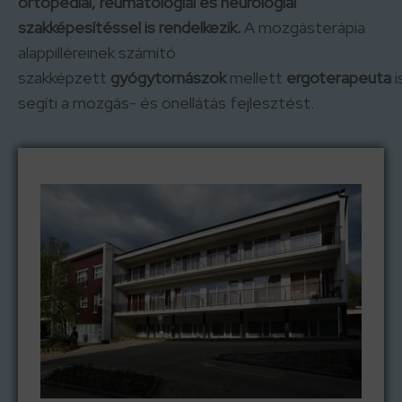
ortopédiai, reumatológiai és neurológiai
szakképesítéssel is rendelkezik.
A mozgásterápia
alappilléreinek számító
szakképzett
gyógytornászok
mellett
ergoterapeuta
i
segíti a mozgás- és önellátás fejlesztést.