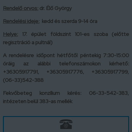
Rendelő orvos:
dr. Élő György
Rendel
é
si
ideje:
kedd
é
s szerda 9-14
ó
ra
Helye:
17. épület földszint 101-es szoba (előtte
regisztráció a pultnál)
A rendelésre időpont hétfőtől péntekig 7:30-15:00
óráig az alábbi telefonszámokon kérhető:
+36305917791, +36305917776, +36305917799,
(06-33)542-388
Fekvőbeteg konzílium kérés: 06-33-542-383,
intézeten belül 383-as mellék