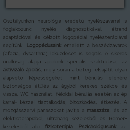
Osztályunkon neurológia eredetű nyelészavarral is
foglalkozunk: nyelés diagnosztikával, étrend
adaptációval és célzott logopédiai nyelésterápiával
segítünk.
Logopédusaink
emellett a beszédzavarok
(afázia, dysarthria) leküzdését is segítik. A sikeres
önállóság alapja ápolóink speciális szaktudása, az
aktivizáló ápolás
, mely során a beteg elsajátít olyan
alapvető képességeket, mint bénulás ellenére
biztonságos átülés az ágyból kerekes székbe és
vissza, WC használat, féloldali bénulás esetén az ép
karral- kézzel tisztálkodás, öltözködés, étkezés. A
mozgásszervi panaszokat javítja a
masszázs
, és az
elektroterápiából, ultrahang kezelésből és Bemer-
kezelésből álló
fizikoterápia
.
Pszichológusunk
az