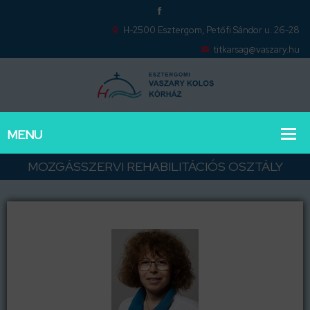
H-2500 Esztergom, Petőfi Sándor u. 26-28
titkarsag@vaszary.hu
MOZGÁSSZERVI REHABILITÁCIÓS OSZTÁLY