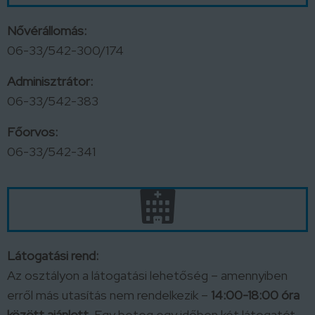
Nővérállomás:
06-33/542-300/174
Adminisztrátor:
06-33/542-383
Főorvos:
06-33/542-341
Látogatási rend:
Az osztályon a látogatási lehetőség – amennyiben
erről más utasítás nem rendelkezik –
14:00-18:00
ó
ra
között ajánlott.
Egy beteg egy időben két látogatót