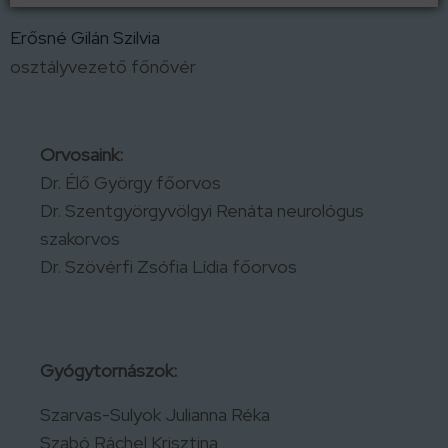
Erősné Gilán Szilvia
osztályvezető főnővér
Orvosaink:
Dr. Élő György főorvos
Dr. Szentgyörgyvölgyi Renáta neurológus
szakorvos
Dr. Szövérfi Zsófia Lídia főorvos
Gyógytornászok:
Szarvas-Sulyok Julianna Réka
Szabó Ráchel Krisztina