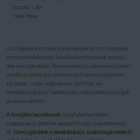
Szopkó Lilla
Tállai Réka
Osztályunk korszerű körülmények között komplex
orvosi rehabilitációs kezelésben részesíti azokat,
akik mozgásukban, kommunikációs képességükben,
önellátásukban és munkavégző képességükben
tartósan, vagy véglegesen gátoltak és
rehabilitációjuktól funkcionális teljesítőképességük
javulása várható
.
A komplex kezelésnek
megfelelően lelkes
csapatunk is sokféle képzettségű szakemberből
áll.
Orvosgárdánk a rehabilitációs szakvizsga mellett