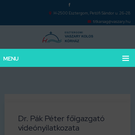
H-2500 Esztergom, Petőfi Sándor u. 26-28
titkarsag@vaszary.hu
Dr. Pák Péter főigazgató
videónyilatkozata