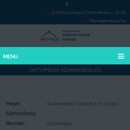
H-2500 Esztergom, Petőfi Sándor u. 26-28
titkarsag@vaszary.hu
ORTOPÉDIA SZAKRENDELÉS
Helye:
Szakrendelő földszint 5-ös ajtó
Elérhetőség:
-
Beutaló:
Szükséges