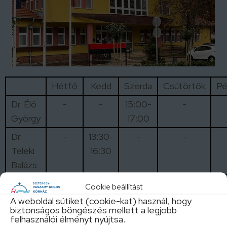
Hétfő
Kedd
Szerda
Csütörtök
Pé
Dr. Élő
-
-
15:00-
-
György
17:00
Dr.
-
13:30-
-
-
Teleki
16:30
Balázs
Cookie beállítást
A szakrendelések aktuális változásait IDE
A weboldal sütiket (cookie-kat) használ, hogy
kattintva tekintheti meg!
biztonságos böngészés mellett a legjobb
felhasználói élményt nyújtsa.