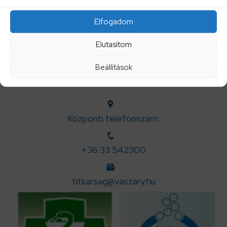
Elfogadom
Elutasítom
Beállítások
Központi telefonszám:
+36 33 542300
titkarsag@vaszary.hu