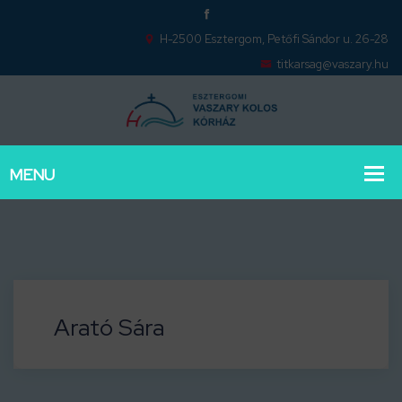
H-2500 Esztergom, Petőfi Sándor u. 26-28
titkarsag@vaszary.hu
Arató Sára