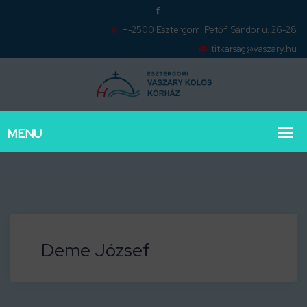
H-2500 Esztergom, Petőfi Sándor u. 26-28
titkarsag@vaszary.hu
Deme József