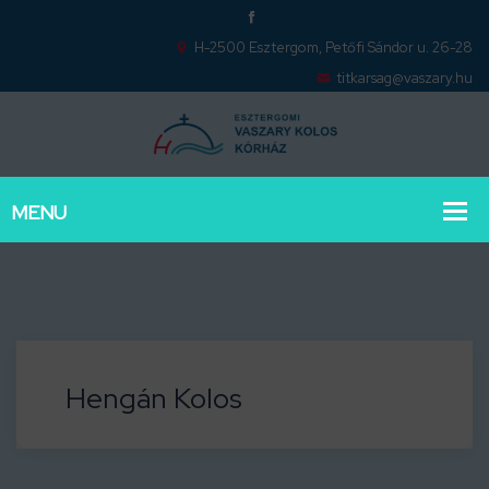
H-2500 Esztergom, Petőfi Sándor u. 26-28
titkarsag@vaszary.hu
Hengán Kolos