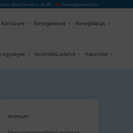
gom, Petőfi Sándor u. 26-28
titkarsag@vaszary.hu
Kórházunk
Betegeinknek
Betegellátás
 egységek
Közérdekű adatok
Kapcsolat
Archívum
Nincs megjeleníthető archívum.