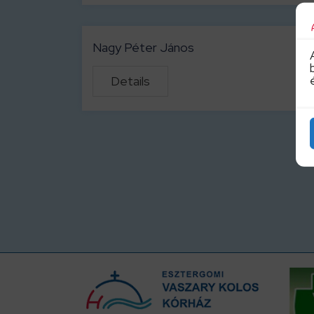
Nagy Péter János
Details