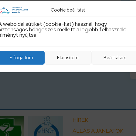
Cookie beállítást
A weboldal sütiket (cookie-kat) használ, hogy
biztonságos böngészés mellett a legjobb felhasználói
élményt nyújtsa.
Elfogadom
Elutasítom
Beállítások
HÍREK
ÁLLÁS AJÁNLATOK