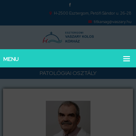
H-2500 Esztergom, Petőfi Sándor u. 26-28
titkarsag@vaszary.hu
PATOLÓGIAI OSZTÁLY