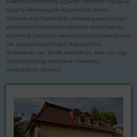
szakmai közvélemény egyaránt nehezen fogadja el,
hogy tevékenységünk súlypontja kb. három
évtizede a betegekből és a klinikailag egészséges
emberekből (szűrések!) származó szövettani és
sejtminták (biopszia) valamint műtéti preparátumok
(ún. sebészeti patológia) diagnosztikus
értékelésén van. Ennek eredménye, azaz a jó vagy
rosszindulatúság eldöntése a kezelést
meghatározó tényező.