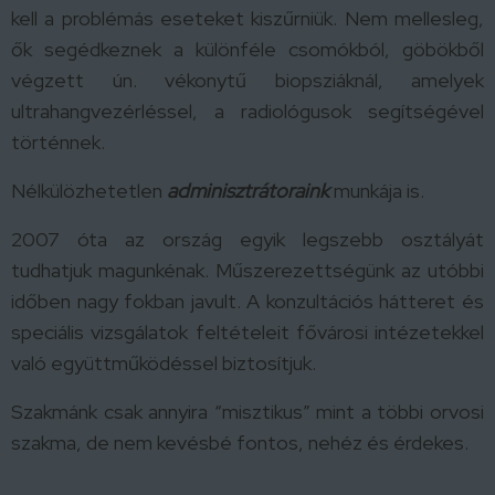
kell a problémás eseteket kiszűrniük. Nem mellesleg,
ők segédkeznek a különféle csomókból, göbökből
végzett ún. vékonytű biopsziáknál, amelyek
ultrahangvezérléssel, a radiológusok segítségével
történnek.
Nélkülözhetetlen
adminisztrátoraink
munkája is.
2007 óta az ország egyik legszebb osztályát
tudhatjuk magunkénak. Műszerezettségünk az utóbbi
időben nagy fokban javult. A konzultációs hátteret és
speciális vizsgálatok feltételeit fővárosi intézetekkel
való együttműködéssel biztosítjuk.
Szakmánk csak annyira “misztikus” mint a többi orvosi
szakma, de nem kevésbé fontos, nehéz és érdekes.