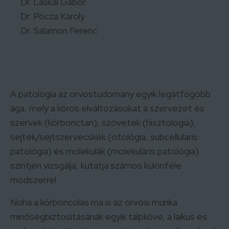
Dr. Laskai Gábor
Dr. Pócza Károly
Dr. Salamon Ferenc
A patológia az orvostudomány egyik legátfogóbb
ága, mely a kóros elváltozásokat a szervezet és
szervek (kórbonctan), szövetek (hisztológia),
sejtek/sejtszervecskék (citológia, subcellularis
patológia) és molekulák (molekuláris patológia)
szintjén vizsgálja, kutatja számos különféle
módszerrel.
Noha a kórboncolás ma is az orvosi munka
minőségbiztosításának egyik talpköve, a laikus és