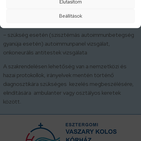
Elutasítom
– antiaquaporin-4 autoantitest és anti-MOG vizsgálat
Beállítások
vérből
– szükség esetén (szisztémás autoimmunbetegség
gyanúja esetén) autoimmunpanel vizsgálat,
onkoneurális antitestek vizsgálata
A szakrendelésen lehetőség van a nemzetközi és
hazai protokollok, irányelvek mentén történő
diagnosztikára szükséges kezelés megbeszélésére,
elindítására ambulanter vagy osztályos keretek
között.