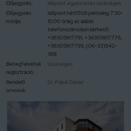
Előjegyzés:
Időpont egyeztetés szükséges
Előjegyzés
Időpont hétfőtől péntekig 7:30-
módja:
15:00 óráig az alábbi
telefonszámokon kérhető:
+36305917791, +36305917776,
+36305917799, (06-33)542-
388
Betegfelvételi
Szükséges
regisztráció:
Rendelő
Dr. Pukoli Dániel
orvosok: