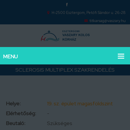
H-2500 Esztergom, Petőfi Sándor u. 26-28
titkarsag@vaszary.hu
SCLEROSIS MULTIPLEX SZAKRENDELÉS
Helye:
19. sz. épület magasföldszint
Elérhetőség:
-
Beutaló:
Szükséges