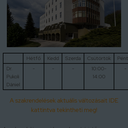
Hétfő
Kedd
Szerda
Csütörtök
Pén
Dr.
-
-
-
10:00-
-
Pukoli
14:00
Dániel
A szakrendelések aktuális változásait IDE
kattintva tekintheti meg!