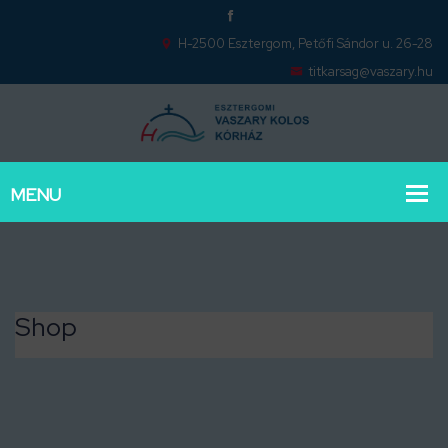
H-2500 Esztergom, Petőfi Sándor u. 26-28
titkarsag@vaszary.hu
Shop