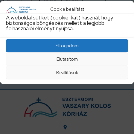
Szervánszky
13:00
13:00
Cookie beállítást
Noémi
A weboldal sütiket (cookie-kat) használ, hogy
Látótér
13:30-
13:30-
13:30-
13:30-
biztonságos böngészés mellett a legjobb
felhasználói élményt nyújtsa.
vizsgálat
15:00
17:00
15:00
15:00
A szakrendelések aktuális változásait IDE
Elfogadom
kattintva tekintheti meg!
Elutasítom
Beállítások