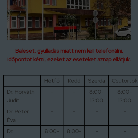
Baleset, gyulladás miatt nem kell telefonálni,
időpontot kérni, ezeket az eseteket aznap ellátjuk.
Hétfő
Kedd
Szerda
Csütörtök
Dr. Horváth
-
-
8:00-
8:00-
Judit
13:00
13:00
Dr. Péter
-
-
-
-
Éva
Dr.
8:00-
8:00-
-
-