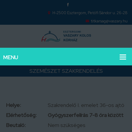
H-2500 Esztergom, Petőfi Sándor u. 26-28
titkarsag@vaszary.hu
SZEMÉSZET SZAKRENDELÉS
Helye:
Szakrendelő I. emelet 36-os ajtó
Elérhetőség:
Gyógyszerfelírás 7-8 óra között
Beutaló:
Nem szükséges