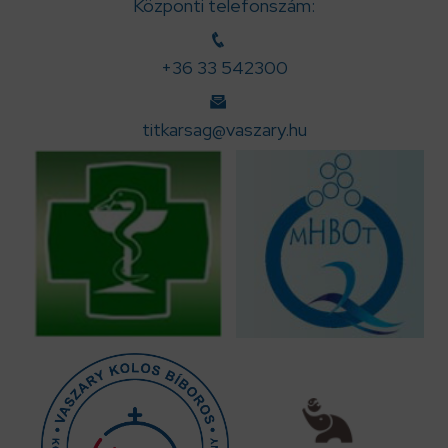
Központi telefonszám:
+36 33 542300
titkarsag@vaszary.hu