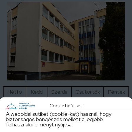
Hétfő
Kedd
Szerda
Csütörtök
Péntek
8:00-
-
8:00-
8:00-
-
Cookie beállítást
14:00
14:00
14:00
A weboldal sütiket (cookie-kat) használ, hogy
biztonságos böngészés mellett a legjobb
felhasználói élményt nyújtsa.
A szakrendelések aktuális változásait IDE