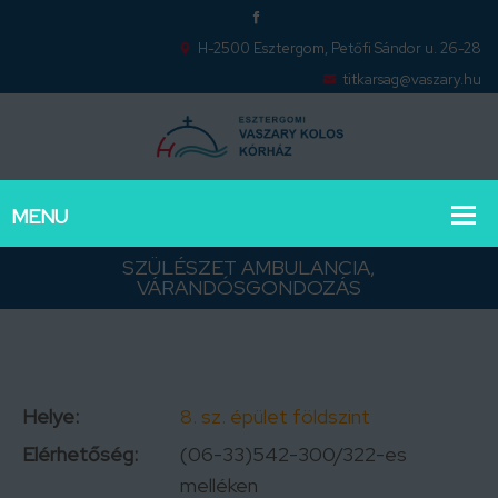
H-2500 Esztergom, Petőfi Sándor u. 26-28
titkarsag@vaszary.hu
SZÜLÉSZET AMBULANCIA,
VÁRANDÓSGONDOZÁS
Helye:
8. sz. épület földszint
Elérhetőség:
(06-33)542-300/322-es
melléken