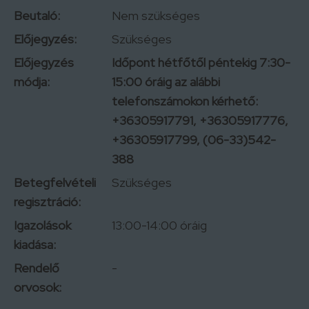
Beutaló:
Nem szükséges
Előjegyzés:
Szükséges
Előjegyzés
Időpont hétfőtől péntekig 7:30-
módja:
15:00 óráig az alábbi
telefonszámokon kérhető:
+36305917791, +36305917776,
+36305917799, (06-33)542-
388
Betegfelvételi
Szükséges
regisztráció:
Igazolások
13:00-14:00 óráig
kiadása:
Rendelő
-
orvosok: