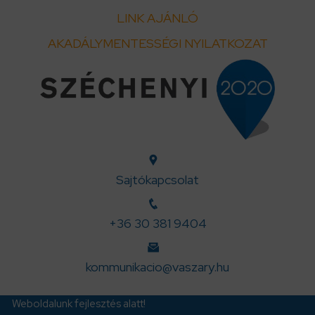
LINK AJÁNLÓ
AKADÁLYMENTESSÉGI NYILATKOZAT
Sajtókapcsolat
+36 30 381 9404
kommunikacio@vaszary.hu
Weboldalunk fejlesztés alatt!