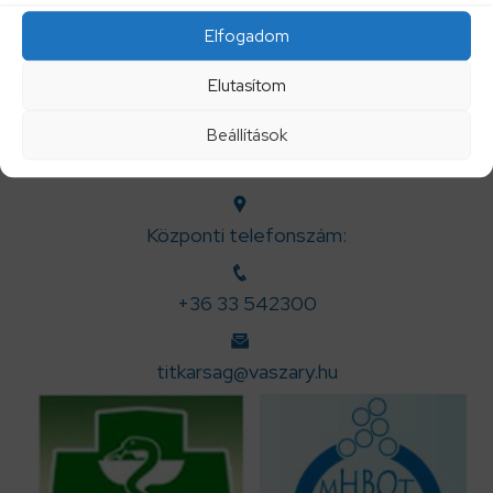
kattintva tekintheti meg!
Elfogadom
Elutasítom
Beállítások
Központi telefonszám:
+36 33 542300
titkarsag@vaszary.hu